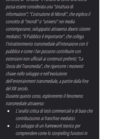
possa essere considerata una "struttura di 
informazioni"; "Costruzione di Mondi", che esplora il 
concetto di "mondi" o "universi" nei media 
contemporanei, sviluppatisi attraverso diversi sistemi 
mediatici; "Il Pubblico è Importante", che collega 
l'intrattenimento transmediale all'interazione con il 
pubblico e come i fan possono contribuire con 
estensioni non ufficiali ai contenuti preferiti; "La 
Storia del Transmedia", che ripercorre i momenti 
chiave nello sviluppo e nell'evoluzione 
dell'entertainment transmediale, a partire dalla fine 
del XIX secolo.
Durante questo corso, esploreremo il fenomeno 
transmediale attraverso:
L'analisi critica di testi commerciali e di base che 
contribuiscono ai franchise mediatici.
Lo sviluppo di un framework teorico per 
comprendere come lo storytelling funzioni in 