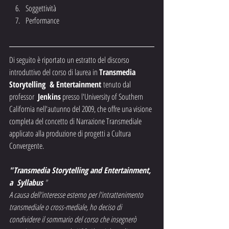
Soggettività
Performance
Di seguito è riportato un estratto del discorso 
introduttivo del corso di laurea in 
Transmedia 
Storytelling  & Entertainment 
tenuto dal 
professor 
 Jenkins
 presso l'University of Southern 
California nell'autunno del 2009, che offre una visione 
completa del concetto di Narrazione Transmediale 
applicato alla produzione di progetti a Cultura 
Convergente.
"Transmedia Storytelling and Entertainment, 
a  Syllabus
 "
A causa dell'interesse esterno per l'intrattenimento 
transmediale o cross-mediale, ho deciso di 
condividere il sommario del corso che insegnerò 