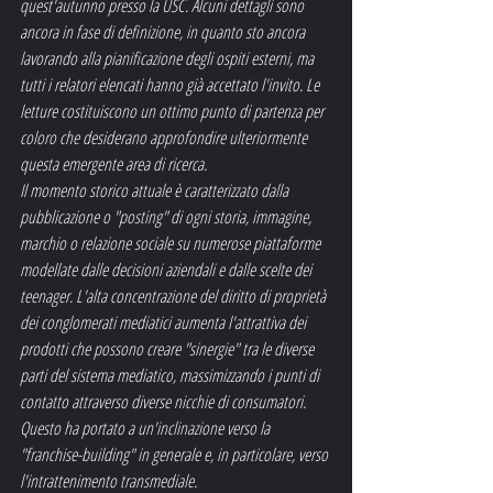
quest'autunno presso la USC. Alcuni dettagli sono 
ancora in fase di definizione, in quanto sto ancora 
lavorando alla pianificazione degli ospiti esterni, ma 
tutti i relatori elencati hanno già accettato l'invito. Le 
letture costituiscono un ottimo punto di partenza per 
coloro che desiderano approfondire ulteriormente 
questa emergente area di ricerca.
Il momento storico attuale è caratterizzato dalla 
pubblicazione o "posting" di ogni storia, immagine, 
marchio o relazione sociale su numerose piattaforme 
modellate dalle decisioni aziendali e dalle scelte dei 
teenager. L'alta concentrazione del diritto di proprietà 
dei conglomerati mediatici aumenta l'attrattiva dei 
prodotti che possono creare "sinergie" tra le diverse 
parti del sistema mediatico, massimizzando i punti di 
contatto attraverso diverse nicchie di consumatori. 
Questo ha portato a un'inclinazione verso la 
"franchise-building" in generale e, in particolare, verso 
l'intrattenimento transmediale.