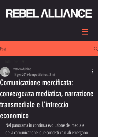
Post
Tutti i post
vittorio dublino
Tutti i post
13 gen 2015
Tempo di lettura: 8 min
Comunicazione mercificata:
Inizia
convergenza mediatica, narrazione
La tua community
transmediale e l'intreccio
economico
Nel panorama in continua evoluzione dei media e 
della comunicazione, due concetti cruciali emergono 