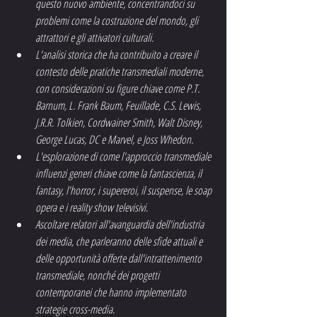
questo nuovo ambiente, concentrandoci su 
problemi come la costruzione del mondo, gli 
attrattori e gli attivatori culturali.
L'analisi storica che ha contribuito a creare il 
contesto delle pratiche transmediali moderne, 
con considerazioni su figure chiave come P.T. 
Barnum, L. Frank Baum, Feuillade, C.S. Lewis, 
J.R.R. Tolkien, Cordwainer Smith, Walt Disney, 
George Lucas, DC e Marvel, e Joss Whedon.
L'esplorazione di come l'approccio transmediale 
influenzi generi chiave come la fantascienza, il 
fantasy, l'horror, i supereroi, il suspense, le soap 
opera e i reality show televisivi.
Ascoltare relatori all'avanguardia dell'industria 
dei media, che parleranno delle sfide attuali e 
delle opportunità offerte dall'intrattenimento 
transmediale, nonché dei progetti 
contemporanei che hanno implementato 
strategie cross-media.