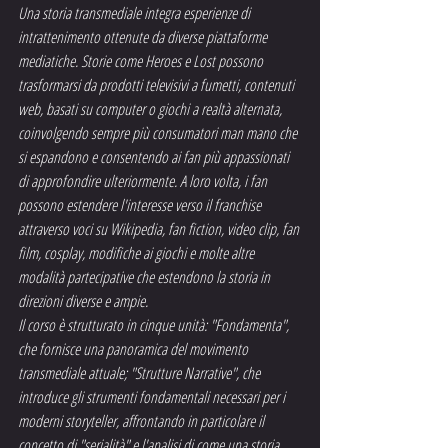
Una storia transmediale integra esperienze di 
intrattenimento ottenute da diverse piattaforme 
mediatiche. Storie come Heroes e Lost possono 
trasformarsi da prodotti televisivi a fumetti, contenuti 
web, basati su computer o giochi a realtà alternata, 
coinvolgendo sempre più consumatori man mano che 
si espandono e consentendo ai fan più appassionati 
di approfondire ulteriormente. A loro volta, i fan 
possono estendere l'interesse verso il franchise 
attraverso voci su Wikipedia, fan fiction, video clip, fan 
film, cosplay, modifiche ai giochi e molte altre 
modalità partecipative che estendono la storia in 
direzioni diverse e ampie.
Il corso è strutturato in cinque unità: "Fondamenta", 
che fornisce una panoramica del movimento 
transmediale attuale; "Strutture Narrative", che 
introduce gli strumenti fondamentali necessari per i 
moderni storyteller, affrontando in particolare il 
concetto di "serialità" e l'analisi di come una storia 