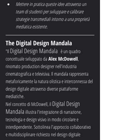
Mettere in pratica queste idee attraverso un 
team di studenti per sviluppare e calibrare 
strategie transmediali intorno a una proprietà 
mediatica esistente.
The Digital Design Mandala
Digital Design Mandala 
"Il 
è un quadro 
concettuale sviluppato da
 Alex McDowell
, 
rinomato production designer nell'industria 
cinematografica e televisiva. Il mandala rappresenta 
metaforicamente la natura olistica e interconnessa del 
design digitale attraverso diverse piattaforme 
mediatiche.
Digital Design 
Nel concetto di McDowell, il 
Mandala
 illustra l'integrazione di narrazione, 
tecnologia e design visivo in modo circolare e 
interdipendente. Sottolinea l'approccio collaborativo 
e multidisciplinare richiesto nel design digitale 