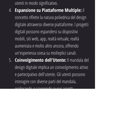
utenti in modo significativo.
Espansione su Piattaforme Multiple:
 il 
concetto riflette la natura poliedrica del design 
digitale attraverso diverse piattaforme. I progetti 
digitali possono espandersi su dispositivi 
mobili, siti web, app, realtà virtuale, realtà 
aumentata e molto altro ancora, offrendo 
un'esperienza coesa su molteplici canali.
Coinvolgimento dell'Utente:
 Il mandala del 
design digitale implica un coinvolgimento attivo 
e partecipativo dell'utente. Gli utenti possono 
interagire con diverse parti del mandala, 
esplorando e scoprendo nuovi aspetti 
dell'esperienza.
Evoluzione Continua:
 il mandala 
rappresenta anche l'idea di evoluzione continua 
nel design digitale. Poiché la tecnologia e le 
preferenze degli utenti cambiano nel tempo, il 
design deve continuamente adattarsi e 