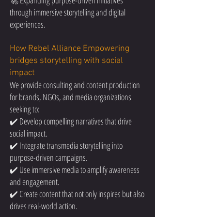
🚀 Expanding purpose-driven initiatives
through immersive storytelling and digital
experiences.
How Rebel Alliance Empowering
bridges storytelling with social
impact
We provide consulting and content production
for brands, NGOs, and media organizations
seeking to:
✔️ Develop compelling narratives that drive
social impact.
✔️ Integrate transmedia storytelling into
purpose-driven campaigns.
✔️ Use immersive media to amplify awareness
and engagement.
✔️ Create content that not only inspires but also
drives real-world action.