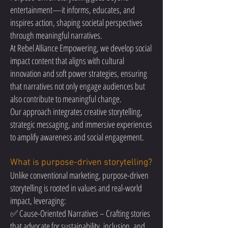
entertainment—it informs, educates, and
inspires action, shaping societal perspectives
through meaningful narratives.
At Rebel Alliance Empowering, we develop social
impact content that aligns with cultural
innovation and soft power strategies, ensuring
that narratives not only engage audiences but
also contribute to meaningful change.
Our approach integrates creative storytelling,
strategic messaging, and immersive experiences
to amplify awareness and social engagement.
What is purpose-driven storytelling?
Unlike conventional marketing, purpose-driven
storytelling is rooted in values and real-world
impact, leveraging:
✅ Cause-Oriented Narratives – Crafting stories
that advocate for sustainability, inclusion, and