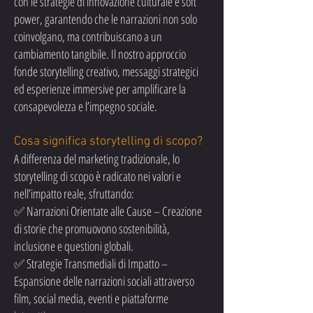
con le strategie di innovazione culturale e soft
power, garantendo che le narrazioni non solo
coinvolgano, ma contribuiscano a un
cambiamento tangibile. Il nostro approccio
fonde storytelling creativo, messaggi strategici
ed esperienze immersive per amplificare la
consapevolezza e l’impegno sociale.
Cosa significa storytelling di scopo?
A differenza del marketing tradizionale, lo
storytelling di scopo è radicato nei valori e
nell’impatto reale, sfruttando:
✅ Narrazioni Orientate alle Cause – Creazione
di storie che promuovono sostenibilità,
inclusione e questioni globali.
✅ Strategie Transmediali di Impatto –
Espansione delle narrazioni sociali attraverso
film, social media, eventi e piattaforme