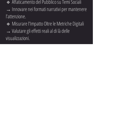
🔹 Affaticamento del Pubblico su Temi Sociali
→ Innovare nei formati narrativi per mantenere
l’attenzione.
🔹 Misurare l’Impatto Oltre le Metriche Digitali
→ Valutare gli effetti reali al di là delle
visualizzazioni.
💡 Opportunità
🚀 Rafforzare la credibilità del brand attraverso
narrazioni significative e d’impatto.
🚀 Aumentare il coinvolgimento della comunità
e favorire il cambiamento positivo attraverso
contenuti partecipativi.
🚀 Espandere le iniziative di scopo tramite
storytelling immersivo ed esperienze digitali.
Come Rebel Alliance Empowering
connette storytelling e impatto