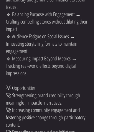
issues.
🔹 Balancing Purpose with Engagement →
Crafting compelling stories without diluting their
impact.
🔹 Audience Fatigue on Social Issues →
Innovating storytelling formats to maintain
engagement.
🔹 Measuring Impact Beyond Metrics →
Tracking real-world effects beyond digital
impressions.
💡 Opportunities
🚀 Strengthening brand credibility through
meaningful, impactful narratives.
🚀 Increasing community engagement and
fostering positive change through participatory
content.