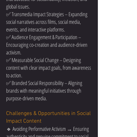
global issues.
✅ Transmedia Impact Strategies – Expanding
social narratives across films, social media,
events, and interactive platforms.
✅ Audience Engagement & Participation –
Encouraging co-creation and audience-driven
activism.
✅ Measurable Social Change – Designing
content with clear impact goals, from awareness
to action.
✅ Branded Social Responsibility – Aligning
brands with meaningful initiatives through
purpose-driven media.
Challenges & Opportunities in Social
Impact Content
🔹 Avoiding Performative Activism → Ensuring
authenticity and genuine commitment to social